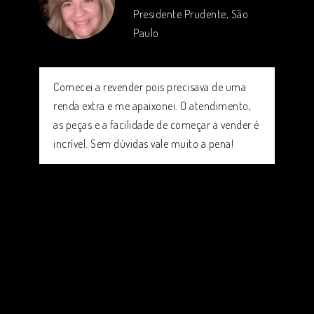
Presidente Prudente, São
Paulo
Comecei a revender pois precisava de uma
renda extra e me apaixonei. O atendimento,
as peças e a facilidade de começar a vender é
incrível. Sem dúvidas vale muito a pena!