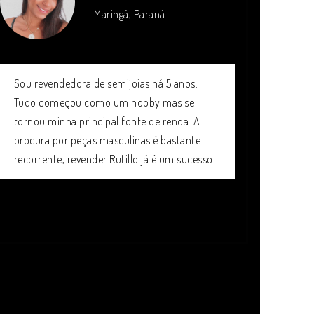
Maringá, Paraná
Sou revendedora de semijoias há 5 anos.
Tudo começou como um hobby mas se
tornou minha principal fonte de renda. A
procura por peças masculinas é bastante
recorrente, revender Rutillo já é um sucesso!