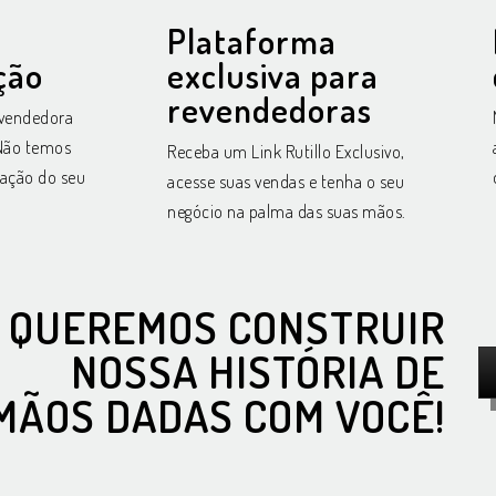
Plataforma
ção
exclusiva para
revendedoras
evendedora
 Não temos
Receba um Link Rutillo Exclusivo,
vação do seu
acesse suas vendas e tenha o seu
negócio na palma das suas mãos.
QUEREMOS CONSTRUIR
NOSSA HISTÓRIA DE
MÃOS DADAS COM VOCÊ!