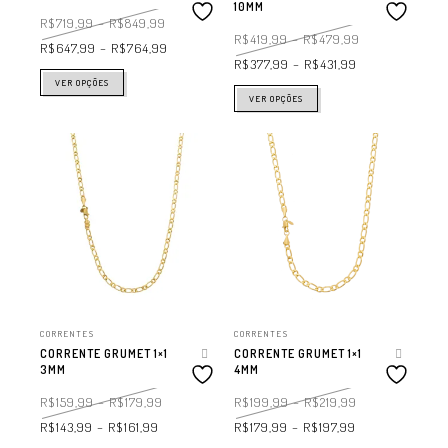
10MM
R$
719,99
–
R$
849,99
R$
419,99
–
R$
479,99
R$
647,99
–
R$
764,99
R$
377,99
–
R$
431,99
VER OPÇÕES
VER OPÇÕES
CORRENTES
CORRENTES
CORRENTE GRUMET 1×1
CORRENTE GRUMET 1×1
3MM
4MM
R$
159,99
–
R$
179,99
R$
199,99
–
R$
219,99
R$
143,99
–
R$
161,99
R$
179,99
–
R$
197,99