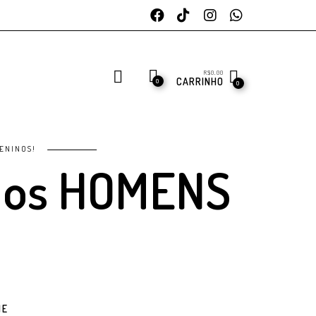
R$
0,00
CARRINHO
0
0
ENINOS!
 os HOMENS
HE