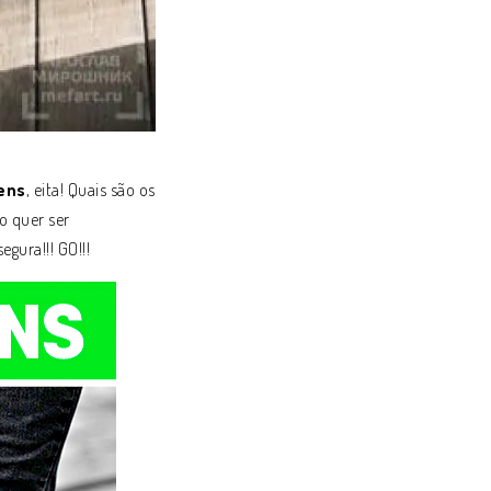
ens
, eita! Quais são os
o quer ser
gura!!! GO!!!