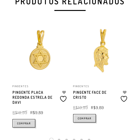
PRODUTOS RELACIONADOS
PINGENTES
PINGENTES
PIN
PINGENTE PLACA
PINGENTE FACE DE
PI
REDONDA ESTRELA DE
CRISTO
CA
DAVI
R$
10,99
R$
9,89
R$
R$
10,99
R$
9,89
COMPRAR
COMPRAR