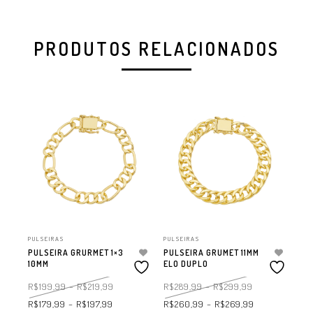
PRODUTOS RELACIONADOS
PULSEIRAS
PULSEIRAS
PUL
PULSEIRA GRURMET 1×3
PULSEIRA GRUMET 11MM
PU
10MM
ELO DUPLO
LO
R$
199,99
–
R$
219,99
R$
289,99
–
R$
299,99
R$
R$
179,99
–
R$
197,99
R$
260,99
–
R$
269,99
R$