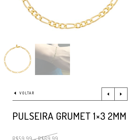
VOLTAR
PULSEIRA GRUMET 1×3 2MM
R$
59,99
–
R$
69,99